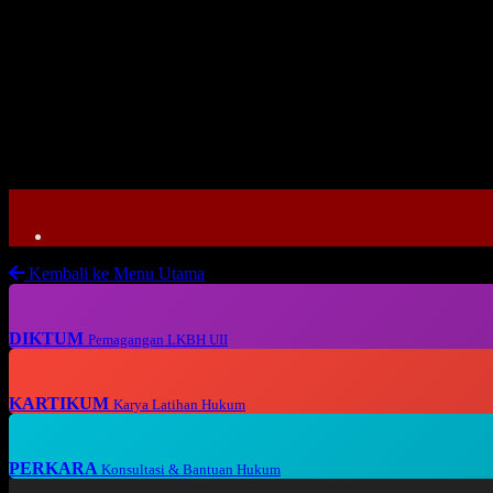
Kembali ke Menu Utama
DIKTUM
Pemagangan LKBH UII
KARTIKUM
Karya Latihan Hukum
PERKARA
Konsultasi & Bantuan Hukum